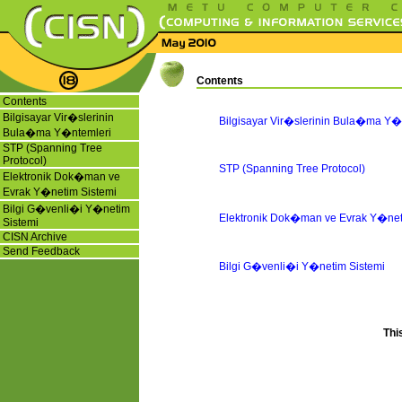
Contents
Contents
Bilgisayar Vir�slerinin
Bilgisayar Vir�slerinin Bula�ma Y�
Bula�ma Y�ntemleri
STP (Spanning Tree
Protocol)
STP (Spanning Tree Protocol)
Elektronik Dok�man ve
Evrak Y�netim Sistemi
Bilgi G�venli�i Y�netim
Elektronik Dok�man ve Evrak Y�net
Sistemi
CISN Archive
Send Feedback
Bilgi G�venli�i Y�netim Sistemi
Thi